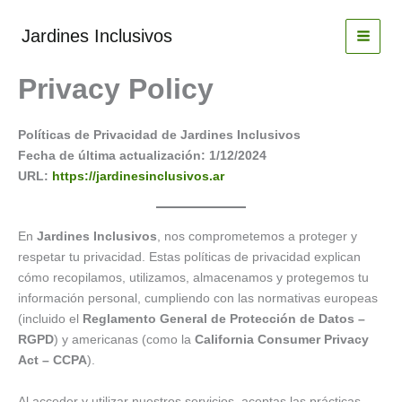
Ir
al
Jardines Inclusivos
contenido
Privacy Policy
Políticas de Privacidad de Jardines Inclusivos
Fecha de última actualización: 1/12/2024
URL:
https://jardinesinclusivos.ar
En
Jardines Inclusivos
, nos comprometemos a proteger y
respetar tu privacidad. Estas políticas de privacidad explican
cómo recopilamos, utilizamos, almacenamos y protegemos tu
información personal, cumpliendo con las normativas europeas
(incluido el
Reglamento General de Protección de Datos –
RGPD
) y americanas (como la
California Consumer Privacy
Act – CCPA
).
Al acceder y utilizar nuestros servicios, aceptas las prácticas