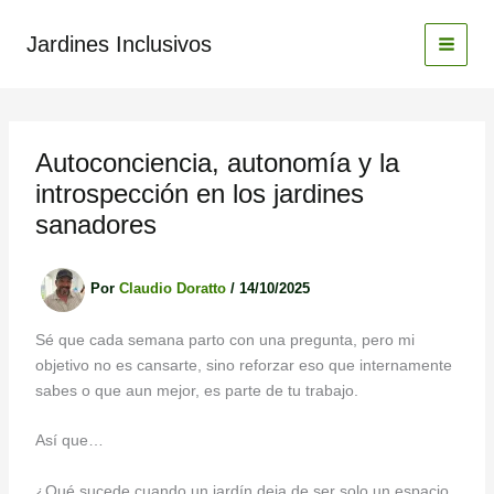
Ir
al
Jardines Inclusivos
contenido
Autoconciencia, autonomía y la
introspección en los jardines
sanadores
Por
Claudio Doratto
/
14/10/2025
Sé que cada semana parto con una pregunta, pero mi
objetivo no es cansarte, sino reforzar eso que internamente
sabes o que aun mejor, es parte de tu trabajo.
Así que…
¿Qué sucede cuando un jardín deja de ser solo un espacio