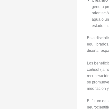
Creando 
genera pr
orientaci
agua o un
estado me
Esta discipl
equilibrados
diseñar espa
Los benefici
cortisol (la 
recuperación 
se promueve 
meditación y 
El futuro del
neurocientíf