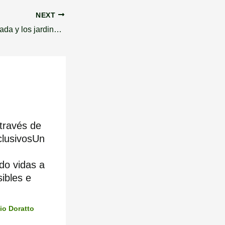
NEXT
Cognición corporizada y los jardines salutogénicos
través de
nclusivosUn
do vidas a
ibles e
io Doratto