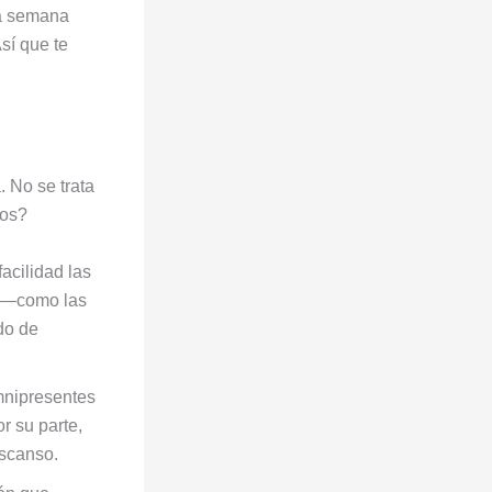
la semana
sí que te
 No se trata
mos?
acilidad las
a —como las
do de
mnipresentes
r su parte,
escanso.