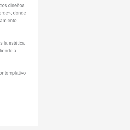
stros diseños
verde», donde
atamiento
s la estética
diendo a
Contemplativo