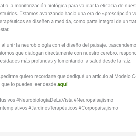
ual o la monitorización biológica para validar la eficacia de nue
struirlos. Estamos avanzando hacia una era de «prescripción 
 terapéuticos se diseñen a medida, como parte integral de un tr
star.
, al unir la neurobiología con el diseño del paisaje, trascendemo
ntornos que dialogan directamente con nuestro cerebro, respon
esidades más profundas y fomentando la salud desde la raíz.
pedirme quiero recordarte que dediqué un artículo al Modelo 
y que lo puedes leer desde
aquí
.
clusivos #NeurobiologíaDeLaVista #Neuropaisajismo
ntemplativos #JardinesTerapéuticos #Corpopaisajismo