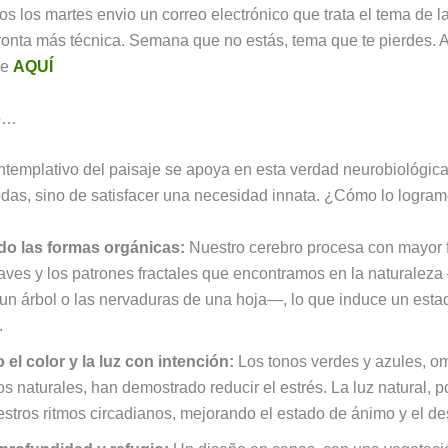
dos los martes envio un correo electrónico que trata el tema de 
onta más técnica. Semana que no estás, tema que te pierdes. A
ce
AQUÍ
o…
ntemplativo del paisaje se apoya en esta verdad neurobiológica.
das, sino de satisfacer una necesidad innata. ¿Cómo lo logra
do las formas orgánicas:
Nuestro cerebro procesa con mayor f
aves y los patrones fractales que encontramos en la naturalez
un árbol o las nervaduras de una hoja—, lo que induce un esta
.
 el color y la luz con intención:
Los tonos verdes y azules, o
s naturales, han demostrado reducir el estrés. La luz natural, po
estros ritmos circadianos, mejorando el estado de ánimo y el d