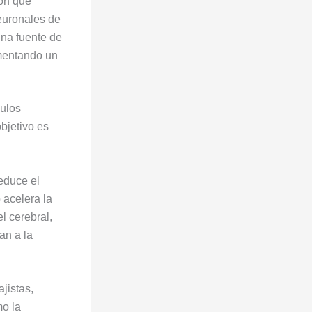
ón que
neuronales de
una fuente de
omentando un
mulos
bjetivo es
educe el
o acelera la
l cerebral,
an a la
jistas,
mo la