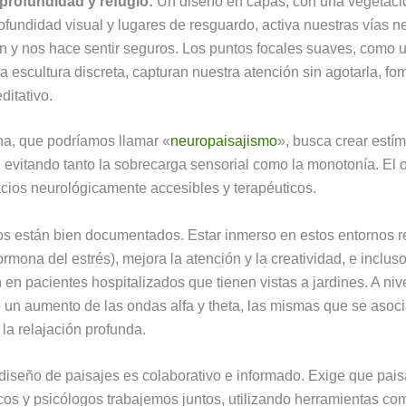
profundidad y refugio:
Un diseño en capas, con una vegetaci
ofundidad visual y lugares de resguardo, activa nuestras vías 
ón y nos hace sentir seguros. Los puntos focales suaves, como 
a escultura discreta, capturan nuestra atención sin agotarla, f
ditativo.
ina, que podríamos llamar «
neuropaisajismo
», busca crear estí
, evitando tanto la sobrecarga sensorial como la monotonía. El o
cios neurológicamente accesibles y terapéuticos.
os están bien documentados. Estar inmerso en estos entornos r
hormona del estrés), mejora la atención y la creatividad, e inclus
en pacientes hospitalizados que tienen vistas a jardines. A nive
un aumento de las ondas alfa y theta, las mismas que se asoci
la relajación profunda.
 diseño de paisajes es colaborativo e informado. Exige que paisa
icos y psicólogos trabajemos juntos, utilizando herramientas co