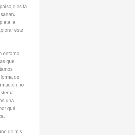
paisaje es la
 sanan.
leta la
plorar este
n entorno
cas que
stamos
informa de
ormación no
sistema
nos una
por qué.
za.
 uno de mis