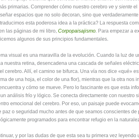
ás primarias. Comprender cómo nuestro cerebro
ve
y
siente
el 
iseñar espacios que no solo decoran, sino que verdaderamente
raducimos esta poderosa idea a la práctica? La respuesta comp
en las páginas de mi libro,
Corpopaisajismo
.
Para empezar a ex
icemos algunos de sus principios fundamentales.
ema visual es una maravilla de la evolución. Cuando la luz de u
a a nuestra retina, desencadena una cascada de señales eléctri
el cerebro. Allí, el camino se bifurca. Una vía nos dice «qué» e
rma de una hoja, el color de una flor), mientras que la otra nos 
ncuentra y cómo se mueve. Pero lo fascinante es que esta inf
un análisis frío y lógico. Se conecta directamente con nuestro 
centro emocional del cerebro. Por eso, un paisaje puede evocar
e paz o seguridad mucho antes de que seamos conscientes de 
ógicamente programados para encontrar refugio en la naturale
tinuar, y por las dudas de que esta sea tu primera vez leyendo