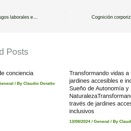
Prevención de riesgos laborales en la jardinería y horticultura terapéutica
d Posts
de conciencia
Transformando vidas a 
jardines accesibles e i
General
/ By
Claudio Doratto
Sueño de Autonomía y
NaturalezaTransforman
través de jardines acces
inclusivos
13/08/2024
/
General
/ By
Claud