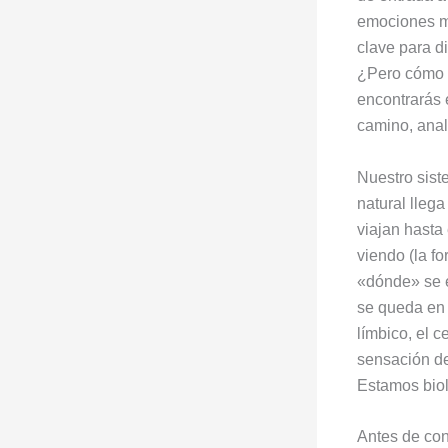
emociones m
clave para d
¿Pero cómo t
encontrarás 
camino, anal
Nuestro sist
natural lleg
viajan hasta 
viendo (la fo
«dónde» se e
se queda en 
límbico, el 
sensación d
Estamos biol
Antes de con