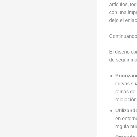
artículos, to
con una impr
dejo el enla
Continuand
El diseño co
de seguir mo
Priorizan
curvas su
ramas de 
relajación
Utilizando
en entorno
regula nu