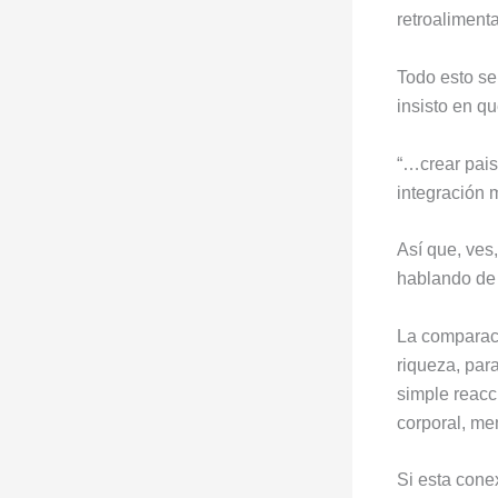
retroaliment
Todo esto se 
insisto en qu
“…crear pais
integración 
Así que, ves
hablando de u
La comparaci
riqueza, par
simple reacc
corporal, me
Si esta conex