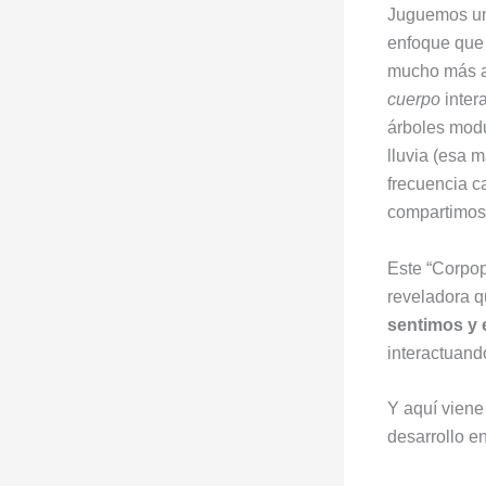
Juguemos un
enfoque que 
mucho más al
cuerpo
intera
árboles modu
lluvia (esa 
frecuencia c
compartimos
Este “Corpop
reveladora 
sentimos y
interactuand
Y aquí viene
desarrollo en