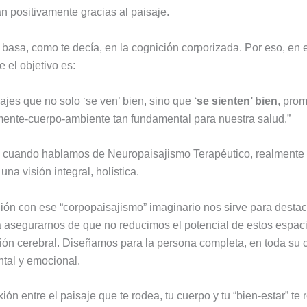
an positivamente gracias al paisaje.
basa, como te decía, en la cognición corporizada. Por eso, en el
e el objetivo es:
ajes que no solo ‘se ven’ bien, sino que
‘se sienten’ bien
, pro
mente-cuerpo-ambiente tan fundamental para nuestra salud.”
, cuando hablamos de Neuropaisajismo Terapéutico, realmente
na visión integral, holística.
ón con ese “corpopaisajismo” imaginario nos sirve para destac
a asegurarnos de que no reducimos el potencial de estos espac
ión cerebral. Diseñamos para la persona completa, en toda su 
ntal y emocional.
ión entre el paisaje que te rodea, tu cuerpo y tu “bien-estar” te 