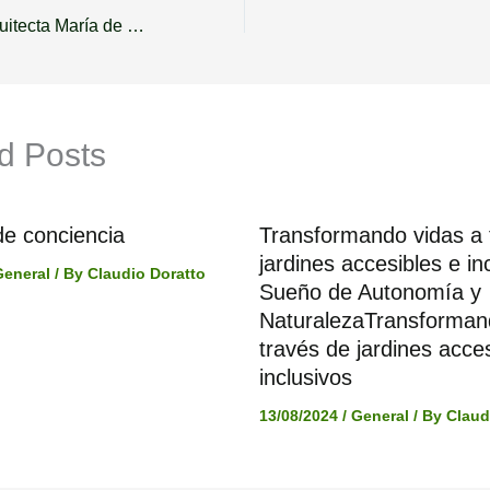
Entrevista a la arquitecta María de la Luz de Vicente
d Posts
de conciencia
Transformando vidas a 
jardines accesibles e i
General
/ By
Claudio Doratto
Sueño de Autonomía y
NaturalezaTransforman
través de jardines acces
inclusivos
13/08/2024
/
General
/ By
Claud