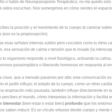
o o hablo de Neuropaisajismo Terapéutico, no me quedo solo 
tus oídos escuchan. Nos sumergimos en cómo
sientes
el espacio
ibes la posición y el movimiento de tu cuerpo al caminar sobre 
s (eso es la propiocepción).
s esas señales internas sutiles pero cruciales como tu ritmo ca
n, esa sensación de calma o tensión que te invade (la interocep
 tu organismo responde a nivel fisiológico, activando la calma 
ervioso parasimpático o liberando hormonas en respuesta al en
la clave, que a menudo pasamos por alto; esta comunicación es 
lo el jardín influye; el estado de tu cuerpo, como un ritmo card
una respiración más pausada, también influye directamente en tu
percibes el mundo, cómo interpretas la información y facilita
de
bienestar
(bien-estar o estar bien)
profundo
que los entorno
os saben inducir. Es un círculo virtuoso donde cuerpo y mente 