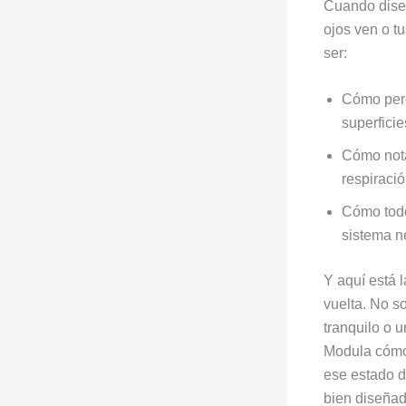
Cuando diseñ
ojos ven o 
ser:
Cómo perc
superficie
Cómo nota
respiració
Cómo todo
sistema n
Y aquí está 
vuelta. No so
tranquilo o 
Modula cómo 
ese estado 
bien diseñad