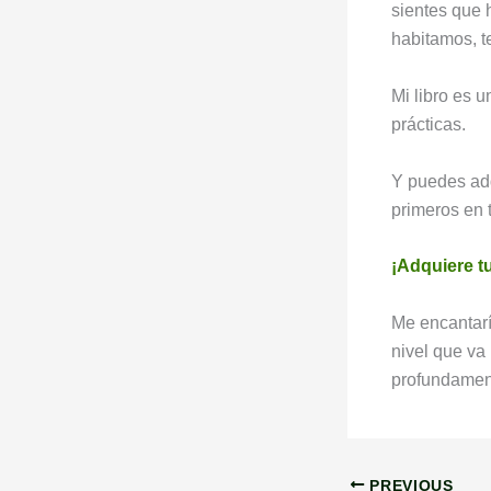
sientes que
habitamos, te
Mi libro es u
prácticas.
Y puedes adq
primeros en t
¡Adquiere t
Me encantarí
nivel que va
profundament
PREVIOUS