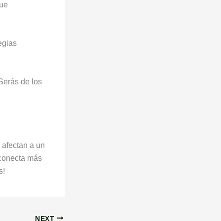
que
egias
 Serás de los
 afectan a un
 conecta más
s!
NEXT