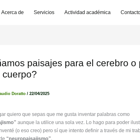
Acerca de
Servicios
Actividad académica
Contact
amos paisajes para el cerebro o
l cuerpo?
audio Doratto
/
22/04/2025
gar quiero que sepas que me gusta inventar palabras como
ajismo”
aunque la utilice una sola vez. Lo hago para poder ilust
nventé (o eso creo) pero sí que intento definir a través de mi tra
l de
“neuropaisajismo”
.