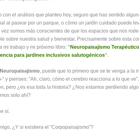
on el análisis que planteo hoy, seguro que has sentido algun
al al pasear por un parque, o cómo un jardín cuidado puede lev
 vez somos más conscientes de que los espacios que nos rode
ble sobre nuestra salud y bienestar. Precisamente sobre esta c
a mi trabajo y mi próximo libro:
“
Neuropaisajismo Terapéutico
encia para jardines inclusivos salutogénicos
“
.
Neuropaisajismo
, puede que lo primero que se te venga a la 
o-” y pienses: “Ah, claro, cómo el cerebro reacciona a lo que ve”
ón, pero ¿es esa toda la historia? ¿Nos estamos perdiendo algo
amos solo ahí?
e sí.
igo, ¿Y si existiera el “Corpopaisajismo”?