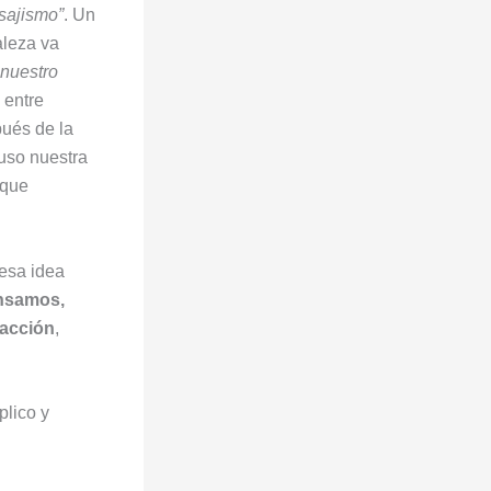
sajismo”
. Un
aleza va
 nuestro
 entre
pués de la
luso nuestra
 que
 esa idea
nsamos,
 acción
,
plico y